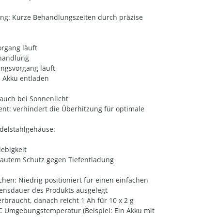
g: Kurze Behandlungszeiten durch präzise
organg läuft
ehandlung
ungsvorgang läuft
: Akku entladen
 auch bei Sonnenlicht
t: verhindert die Überhitzung für optimale
delstahlgehäuse:
lebigkeit
bautem Schutz gegen Tiefentladung
en: Niedrig positioniert für einen einfachen
ensdauer des Produkts ausgelegt
rbraucht, danach reicht 1 Ah für 10 x 2 g
C Umgebungstemperatur (Beispiel: Ein Akku mit