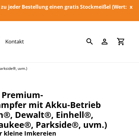
 zu jeder Bestellung einen gratis Stockmeißel (Wert:
x
Suchen
Einloggen
Einka
Kontakt
arkside®, uvm.)
e Premium-
mpfer mit Akku-Betrieb
h®, Dewalt®, Einhell®,
aukee®, Parkside®, uvm.)
r kleine Imkereien