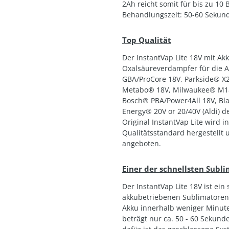
2Ah reicht somit für bis zu 10 
Behandlungszeit: 50-60 Sekun
Top Qualität
Der InstantVap Lite 18V mit Akk
Oxalsäureverdampfer für die 
GBA/ProCore 18V, Parkside® X2
Metabo® 18V, Milwaukee® M18,
Bosch® PBA/Power4All 18V, Bla
Energy® 20V or 20/40V (Aldi) d
Original InstantVap Lite wird
Qualitätsstandard hergestellt 
angeboten.
Einer der schnellsten Subl
Der InstantVap Lite 18V ist ein
akkubetriebenen Sublimatoren 
Akku innerhalb weniger Minute
beträgt nur ca. 50 - 60 Sekun