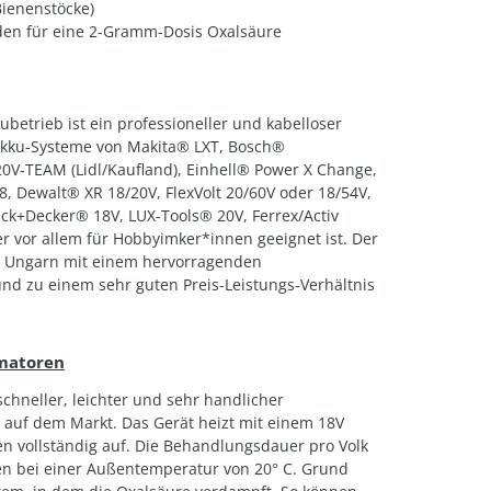
Bienenstöcke)
den für eine 2-Gramm-Dosis Oxalsäure
ubetrieb ist ein professioneller und kabelloser
Akku-Systeme von Makita® LXT, Bosch®
0V-TEAM (Lidl/Kaufland), Einhell® Power X Change,
 Dewalt® XR 18/20V, FlexVolt 20/60V oder 18/54V,
ck+Decker® 18V, LUX-Tools® 20V, Ferrex/Activ
er vor allem für Hobbyimker*innen geeignet ist. Der
 in Ungarn mit einem hervorragenden
und zu einem sehr guten Preis-Leistungs-Verhältnis
imatoren
 schneller, leichter und sehr handlicher
auf dem Markt. Das Gerät heizt mit einem 18V
n vollständig auf. Die Behandlungsdauer pro Volk
den bei einer Außentemperatur von 20° C. Grund