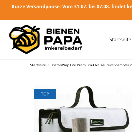
Direkt
Kurze Versandpause: Vom 31.07. bis 07.08. findet ke
zum
Inhalt
Startseite
Startseite
›
InstantVap Lite Premium-Oxalsäureverdampfer m
TOP