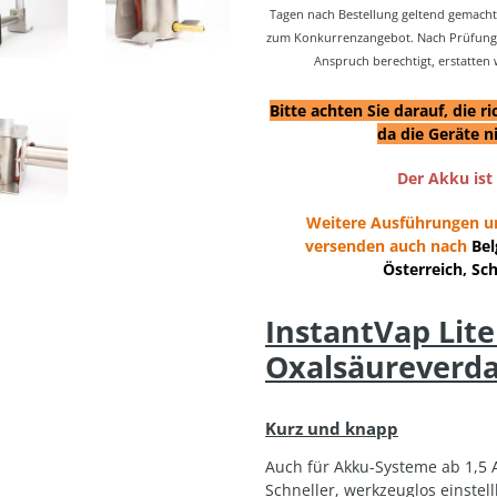
Tagen nach Bestellung geltend gemacht
zum Konkurrenzangebot. Nach Prüfung e
Anspruch berechtigt, erstatten
Bitte achten Sie darauf, die 
da die Geräte n
Der Akku ist
Weitere Ausführungen u
versenden auch nach
Bel
Österreich, Sc
InstantVap Lit
Oxalsäureverda
Kurz und knapp
Auch für Akku-Systeme ab 1,5 
Schneller, werkzeuglos einstel