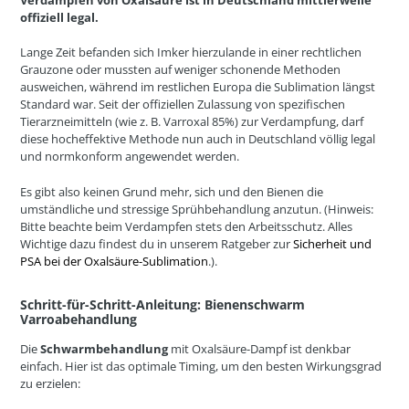
offiziell legal.
Lange Zeit befanden sich Imker hierzulande in einer rechtlichen
Grauzone oder mussten auf weniger schonende Methoden
ausweichen, während im restlichen Europa die Sublimation längst
Standard war. Seit der offiziellen Zulassung von spezifischen
Tierarzneimitteln (wie z. B.
Varroxal 85%
) zur Verdampfung, darf
diese hocheffektive Methode nun auch in Deutschland völlig legal
und normkonform angewendet werden.
Es gibt also keinen Grund mehr, sich und den Bienen die
umständliche und stressige Sprühbehandlung anzutun.
(Hinweis:
Bitte beachte beim Verdampfen stets den Arbeitsschutz. Alles
Wichtige dazu findest du in unserem Ratgeber zur
Sicherheit und
PSA bei der Oxalsäure-Sublimation
.)
.
Schritt-für-Schritt-Anleitung: Bienenschwarm
Varroabehandlung
Die
Schwarmbehandlung
mit Oxalsäure-Dampf ist denkbar
einfach. Hier ist das optimale Timing, um den besten Wirkungsgrad
zu erzielen: