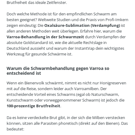
Brutfreiheit das ideale Zeitfenster.
Doch welche Methode ist für den empfindlichen Schwarm am
besten geeignet? Weltweite Studien und die Praxis von Profi-Imkern
zeigen eindeutig: Die
Oxalsäure-Sublimation (Verdampfung)
ist
allen anderen Methoden weit überlegen. Erfahre hier, warum die
Varroa-Behandlung in der Schwarmzeit
durch Verdampfen der
absolute Goldstandard ist, wie die aktuelle Rechtslage in
Deutschland aussieht und warum der InstantVap dein wichtigstes
Werkzeug für gesunde Schwärme ist.
Warum die Schwarmbehandlung gegen Varroa so
entscheidend ist
Wenn ein Bienenvolk schwärmt, nimmt es nicht nur Honigreserven
mit auf die Reise, sondern leider auch Varroamilben. Der
entscheidende Vorteil eines Schwarms (egal ob Naturschwarm,
Kunstschwarm oder vorweggenommener Schwarm) ist jedoch die
100-prozentige Brutfreiheit
.
Da es keine verdeckelte Brut gibt, in der sich die Milben verstecken
können, sitzen alle Parasiten phoretisch (direkt auf den Bienen). Das
bedeutet: