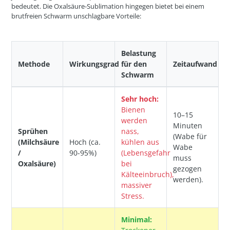
bedeutet. Die Oxalsäure-Sublimation hingegen bietet bei einem
brutfreien Schwarm unschlagbare Vorteile:
Belastung
Methode
Wirkungsgrad
für den
Zeitaufwand
Schwarm
Sehr hoch:
Bienen
10–15
werden
Minuten
Sprühen
nass,
(Wabe für
(Milchsäure
Hoch (ca.
kühlen aus
Wabe
/
90-95%)
(Lebensgefahr
muss
Oxalsäure)
bei
gezogen
Kälteeinbruch),
werden).
massiver
Stress.
Minimal: