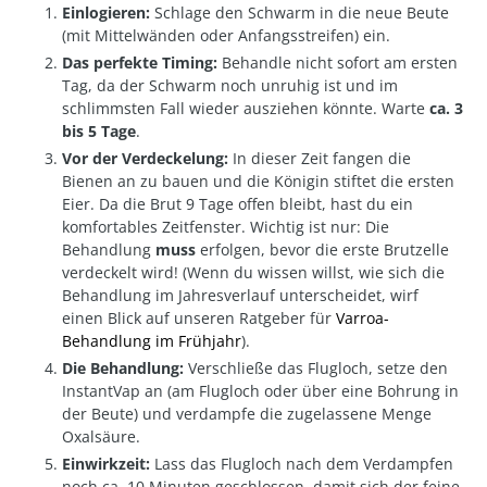
Einlogieren:
Schlage den Schwarm in die neue Beute
(mit Mittelwänden oder Anfangsstreifen) ein.
Das perfekte Timing:
Behandle nicht sofort am ersten
Tag, da der Schwarm noch unruhig ist und im
schlimmsten Fall wieder ausziehen könnte. Warte
ca. 3
bis 5 Tage
.
Vor der Verdeckelung:
In dieser Zeit fangen die
Bienen an zu bauen und die Königin stiftet die ersten
Eier. Da die Brut 9 Tage offen bleibt, hast du ein
komfortables Zeitfenster. Wichtig ist nur: Die
Behandlung
muss
erfolgen, bevor die erste Brutzelle
verdeckelt wird! (Wenn du wissen willst, wie sich die
Behandlung im Jahresverlauf unterscheidet, wirf
einen Blick auf unseren Ratgeber für
Varroa-
Behandlung im Frühjahr
).
Die Behandlung:
Verschließe das Flugloch, setze den
InstantVap an (am Flugloch oder über eine Bohrung in
der Beute) und verdampfe die zugelassene Menge
Oxalsäure.
Einwirkzeit:
Lass das Flugloch nach dem Verdampfen
noch ca. 10 Minuten geschlossen, damit sich der feine