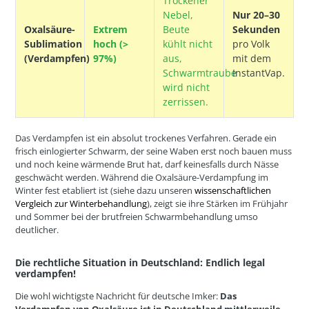
Trockener
Nebel,
Nur 20–30
Oxalsäure-
Extrem
Beute
Sekunden
Sublimation
hoch (>
kühlt nicht
pro Volk
(Verdampfen)
97%)
aus,
mit dem
Schwarmtraube
InstantVap.
wird nicht
zerrissen.
Das Verdampfen ist ein absolut trockenes Verfahren. Gerade ein
frisch einlogierter Schwarm, der seine Waben erst noch bauen muss
und noch keine wärmende Brut hat, darf keinesfalls durch Nässe
geschwächt werden. Während die Oxalsäure-Verdampfung im
Winter fest etabliert ist (siehe dazu unseren
wissenschaftlichen
Vergleich zur Winterbehandlung
), zeigt sie ihre Stärken im Frühjahr
und Sommer bei der brutfreien Schwarmbehandlung umso
deutlicher.
Die rechtliche Situation in Deutschland: Endlich legal
verdampfen!
Die wohl wichtigste Nachricht für deutsche Imker:
Das
Verdampfen von Oxalsäure ist in Deutschland mittlerweile