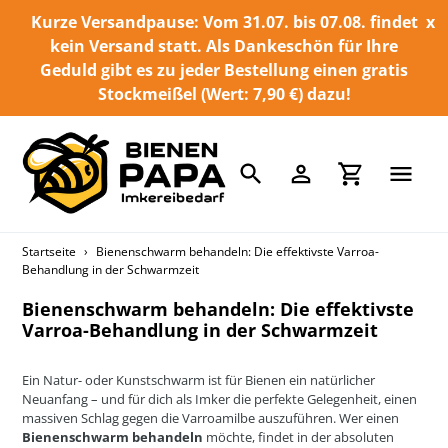
Direkt
Kurze Versandpause: Vom 31.07. bis 07.08. findet
x
zum
kein Versand statt. Als Dankeschön für Ihre
Inhalt
Geduld gibt es zu jeder Bestellung einen gratis
Stockmeißel (Wert: 7,90 €) dazu!
Suchen
Einloggen
Einkaufswa
Startseite
›
Bienenschwarm behandeln: Die effektivste Varroa-
Behandlung in der Schwarmzeit
Bienenschwarm behandeln: Die effektivste
Varroa-Behandlung in der Schwarmzeit
Ein Natur- oder Kunstschwarm ist für Bienen ein natürlicher
Neuanfang – und für dich als Imker die perfekte Gelegenheit, einen
massiven Schlag gegen die Varroamilbe auszuführen. Wer einen
Bienenschwarm behandeln
möchte, findet in der absoluten