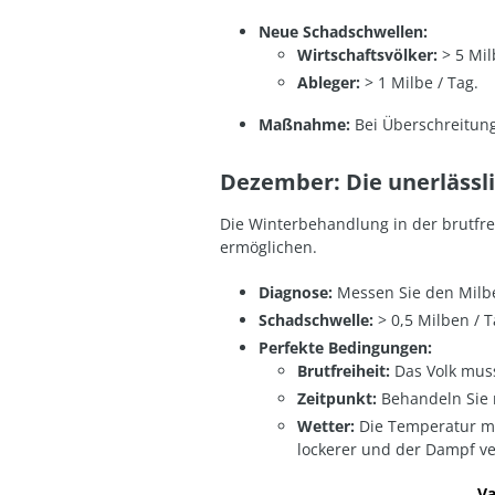
Neue Schadschwellen:
Wirtschaftsvölker:
> 5 Mil
Ableger:
> 1 Milbe / Tag
.
Maßnahme:
Bei Überschreitun
Dezember: Die unerläss
Die Winterbehandlung in der brutfrei
ermöglichen.
Diagnose:
Messen Sie den Milbe
Schadschwelle:
> 0,5 Milben / 
Perfekte Bedingungen:
Brutfreiheit:
Das Volk muss
Zeitpunkt:
Behandeln Sie 
Wetter:
Die Temperatur 
lockerer und der Dampf ver
Va