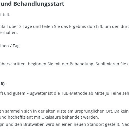
e und Behandlungsstart
ttelt
.
fall über 3 Tage und teilen Sie das Ergebnis durch 3, um den dur
 erhalten.
lben / Tag
.
überschritten, beginnen Sie mit der Behandlung
. Sublimieren Sie
B):
Mf) und gutem Flugwetter ist die TuB-Methode ab Mitte Juli eine seh
en sammeln sich in der alten Kiste am ursprünglichen Ort. Da kei
g und hocheffizient mit Oxalsäure behandelt werden.
igin und den Brutwaben wird an einen neuen Standort gestellt. Na