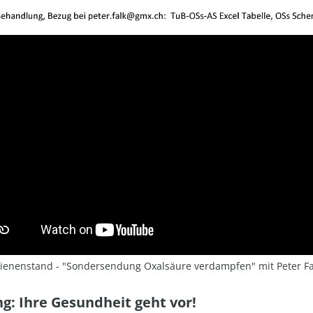
Bienenstand - "Sondersendung Oxalsäure verdampfen" mit Peter Fal
g: Ihre Gesundheit geht vor!