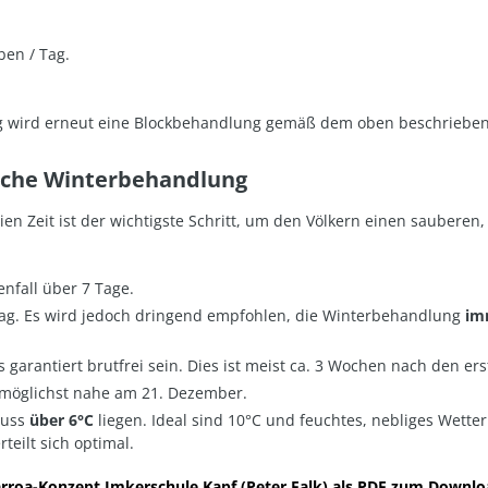
ben / Tag
.
g wird erneut eine Blockbehandlung gemäß dem oben beschriebe
liche Winterbehandlung
en Zeit ist der wichtigste Schritt, um den Völkern einen sauberen
nfall über 7 Tage
.
Tag
. Es wird jedoch dringend empfohlen, die Winterbehandlung
im
 garantiert brutfrei sein
. Dies ist meist ca. 3 Wochen nach den ers
möglichst nahe am 21. Dezember
.
muss
über 6°C
liegen
. Ideal sind 10°C und feuchtes, nebliges Wetter
teilt sich optimal.
rroa-Konzept Imkerschule Kapf (Peter Falk) als PDF zum Downl