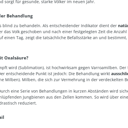
d sorgt für gesunde, starke Völker im neuen Jahr.
 der Behandlung
ls blind zu behandeln
. Als entscheidender Indikator dient der
natü
r das Volk geschoben und nach einer festgelegten Zeit die Anzahl
uf einen Tag, zeigt die tatsächliche Befallsstärke an und bestim
t Oxalsäure?
mpft wird (Sublimation), ist hochwirksam gegen Varroamilben
. Der
 Der entscheidende Punkt ist jedoch: Die Behandlung wirkt
ausschli
e Milben). Milben, die sich zur Vermehrung in der verdeckelten Br
urch eine Serie von Behandlungen in kurzen Abständen wird siche
schlüpfenden Jungbienen aus den Zellen kommen. So wird über ein
rastisch reduziert.
il