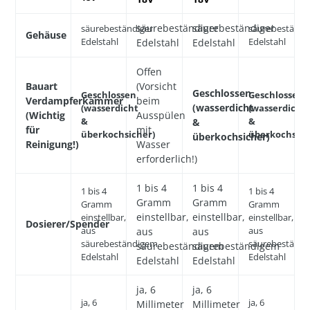
säurebeständiger
säurebeständiger
säurebeständiger
säurebeständi
Gehäuse
Edelstahl
Edelstahl
Edelstahl
Edelstahl
Offen
Bauart
(Vorsicht
Geschlossen
Geschlossen
Geschlossen
Verdampferkammer
beim
(wasserdicht
(wasserdicht
(wasserdicht
(Wichtig
Ausspülen
&
&
&
für
mit
überkochsicher)
überkochsich
überkochsicher)
Reinigung!)
Wasser
erforderlich!)
1 bis 4
1 bis 4
1 bis 4
1 bis 4
Gramm
Gramm
Gramm
Gramm
einstellbar,
einstellbar,
einstellbar,
einstellbar,
Dosierer/Spender
aus
aus
aus
aus
säurebeständigem
säurebeständ
säurebeständigem
säurebeständigem
Edelstahl
Edelstahl
Edelstahl
Edelstahl
ja, 6
ja, 6
ja, 6
ja, 6
Millimeter
Millimeter