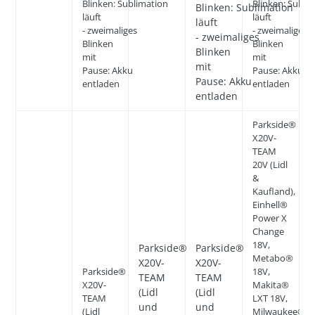
Blinken: Sublimation
Blinken: Subli
Blinken: Sublimation
läuft
läuft
läuft
- zweimaliges
- zweimaliges
- zweimaliges
Blinken
Blinken
Blinken
mit
mit
mit
Pause: Akku
Pause: Akku
Pause: Akku
entladen
entladen
entladen
Parkside®
X20V-
TEAM
20V (Lidl
&
Kaufland),
Einhell®
Power X
Change
18V,
Parkside®
Parkside®
Metabo®
X20V-
X20V-
Parkside®
18V,
TEAM
TEAM
X20V-
Makita®
(Lidl
(Lidl
TEAM
LXT 18V,
und
und
(Lidl
Milwaukee®