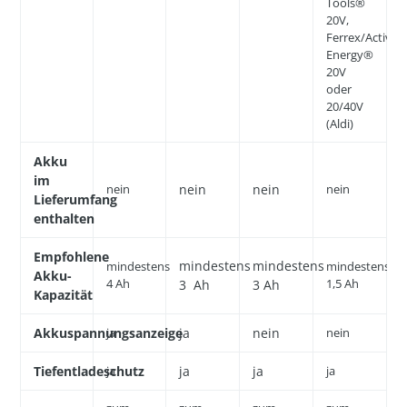
Tools®
20V,
Ferrex/Activ
Energy®
20V
oder
20/40V
(Aldi)
Akku
im
nein
nein
nein
nein
Lieferumfang
enthalten
Empfohlene
mindestens
mindestens
mindestens
mindestens
Akku-
4 Ah
1,5 Ah
3 Ah
3 Ah
Kapazität
Akkuspannungsanzeige
ja
ja
nein
nein
Tiefentladeschutz
ja
ja
ja
ja