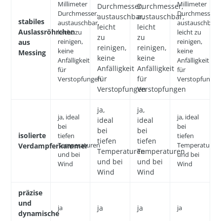
Millimeter
Millimeter
Durchmesser,
Durchmesser,
Durchmesser,
Durchmesser,
austauschbar,
austauschbar,
stabiles
austauschbar,
austauschbar,
leicht
leicht
Auslassröhrchen
leicht zu
leicht zu
zu
zu
reinigen,
reinigen,
aus
reinigen,
reinigen,
keine
keine
Messing
keine
keine
Anfälligkeit
Anfälligkeit
Anfälligkeit
Anfälligkeit
für
für
für
für
Verstopfungen
Verstopfungen
Verstopfungen
Verstopfungen
ja,
ja,
ja, ideal
ja, ideal
ideal
ideal
bei
bei
bei
bei
isolierte
tiefen
tiefen
tiefen
tiefen
Temperaturen
Temperaturen
Verdampferkammer
Temperaturen
Temperaturen
und bei
und bei
und bei
und bei
Wind
Wind
Wind
Wind
präzise
und
ja
ja
ja
ja
dynamische