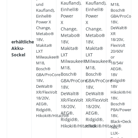
Kaufland),
Kaufland),
und
M18,
Einhell®
Einhell®
Kaufland),
Bosch®
Power
Power
Einhell®
GBA/ProCore
Power X
18V,
X
X
Change,
DeWalt®
Change,
Change,
Metabo®
XR
Metabo®
Metabo®
18V,
18/20V,
erhältliche
18V,
18V,
Makita®
FlexVolt
Akku-
Makita®
Makita®
LXT
20/60V
Sockel
LXT
LXT
Milwaukee®
or
Milwaukee®
Milwaukee®
M18,
18/54V
M18,
M18,
Bosch®
AEG®,
Bosch®
Bosch®
GBA/ProCore
18V
18V,
GBA/ProCore
GBA/ProCore
Ridgid®
DeWalt®
18V
18V,
18V,
XR/FlexVolt
Hikoki®/Hitac
DeWalt®
DeWalt®
18/20V,
18V,
XR/FlexVolt
XR/FlexVolt
AEG®,
Bosch®
18/20V,
18/20V,
Ridgid®,
PBA/Power4All
AEG®,
AEG®,
Hikoki®/Hitachi®
18V,
Ridgid®,
Ridgid®,
Black+Decker
Hikoki®/Hitachi®
Hikoki®/Hitachi®
18V,
LUX-