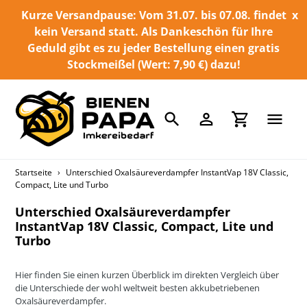
Direkt
Kurze Versandpause: Vom 31.07. bis 07.08. findet
x
zum
kein Versand statt. Als Dankeschön für Ihre
Inhalt
Geduld gibt es zu jeder Bestellung einen gratis
Stockmeißel (Wert: 7,90 €) dazu!
Suchen
Einloggen
Einkaufswa
Startseite
›
Unterschied Oxalsäureverdampfer InstantVap 18V Classic,
Compact, Lite und Turbo
Unterschied Oxalsäureverdampfer
InstantVap 18V Classic, Compact, Lite und
Turbo
Hier finden Sie einen kurzen Überblick im direkten Vergleich über
die Unterschiede der wohl weltweit besten akkubetriebenen
Oxalsäureverdampfer.