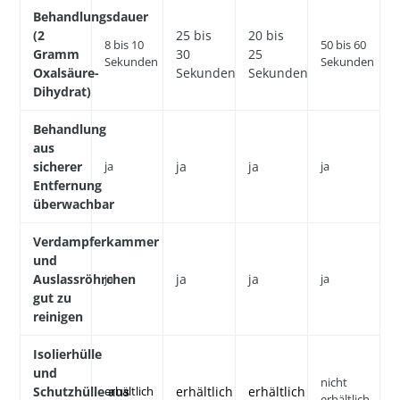
Behandlungsdauer
(2
25 bis
20 bis
8 bis 10
50 bis 60
Gramm
30
25
Sekunden
Sekunden
Oxalsäure-
Sekunden
Sekunden
Dihydrat)
Behandlung
aus
sicherer
ja
ja
ja
ja
Entfernung
überwachbar
Verdampferkammer
und
Auslassröhrchen
ja
ja
ja
ja
gut zu
reinigen
Isolierhülle
und
nicht
Schutzhülle aus
erhältlich
erhältlich
erhältlich
erhältlich