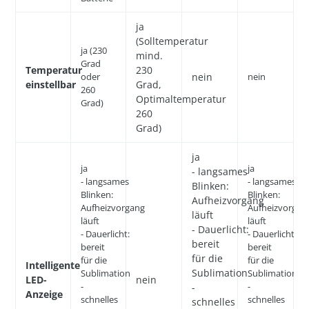
ja
(Solltemperatur
ja (230
mind.
Grad
Temperatur
230
oder
nein
nein
einstellbar
Grad,
260
Optimaltemperatur
Grad)
260
Grad)
ja
ja
ja
- langsames
- langsames
- langsames
Blinken:
Blinken:
Blinken:
Aufheizvorgang
Aufheizvorgang
Aufheizvorgan
läuft
läuft
läuft
- Dauerlicht:
- Dauerlicht:
- Dauerlicht:
bereit
bereit
bereit
für die
für die
für die
Intelligente
Sublimation
Sublimation
Sublimation
LED-
nein
-
-
-
Anzeige
schnelles
schnelles
schnelles