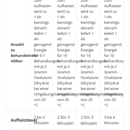
zum
zum
zum
zum
Aufheizen
Aufheizen
Aufheizen
Aufheizen
wird ca.
wird ca.
wird ca.
wird ca.
1 Ah
1 Ah
1 Ah
1 Ah
benötigt,
benötigt,
benötigt,
benötigt,
danach
danach
danach
danach
liefert 1
liefert 1
liefert 1
liefert 1
Ah
Ah
Ah
Ah
Anzahl
genügend
genügend
genügend
genügend
zu
Energie
Energie
Energie
Energie
behandelnder
für 6-7
für 10
für 10
für 10
Völker
Behandlungen
Behandlungen
Behandlungen
Behandlungen
mit je 2
mit je 2
mit je 2
mit je 2
Gramm
Gramm
Gramm
Gramm
Oxalsäure-
Oxalsäure-
Oxalsäure-
Oxalsäure-
Dihydrat
Dihydrat
Dihydrat
Dihydrat
bei einer
bei einer
bei einer
bei einer
Umgebungstemperatur
Umgebungstemperatur
Umgebungstemperatur
Umgebungste
von 20
von 20
von 20
von 20
°C
°C
°C
°C
2 bis 3
2 bis 3
2 bis 3
5 bis 6
Aufheizdauer
Minuten
Minuten
Minuten
Minuten