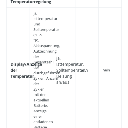
Temperaturregelung
ja,
Isttemperatur
und
Solltemperatur
(°C o.
°F),
Akkuspannung,
Aufzeichnung
der
ja,
Gesamtzahl
Display/Anzeige
Isttemperatur,
der
der
Solltemperatur,
nein
nein
durchgeführten
Temperatur
Heizung
Zyklen, Anzahl
an/aus
der
Zyklen
mit der
aktuellen
Batterie,
Anzeige
einer
entladenen
Batterie