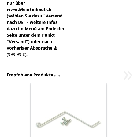
nur über
www.MeinEinkauf.ch
(wählen Sie dazu "Versand
nach DE" - weitere Infos
dazu im Menü am Ende der
Seite unter dem Punkt
"Versand") oder nach
vorheriger Absprache ⚠️
(999,99 €)
:
»
Empfohlene Produkte
(
1
/
2
)
10x
Beuten-
Verbindungsklammern
von
Nicot