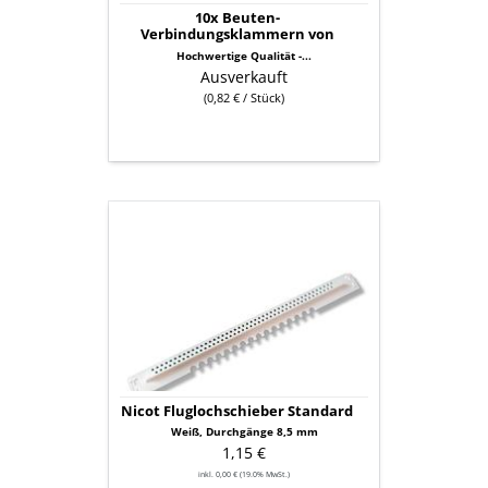
10x Beuten-
Verbindungsklammern von
Nicot
Hochwertige Qualität -...
Ausverkauft
(0,82 € / Stück)
Nicot
Fluglochschieber
Standard
Nicot Fluglochschieber Standard
Weiß, Durchgänge 8,5 mm
1,15 €
inkl. 0,00 € (19.0% MwSt.)