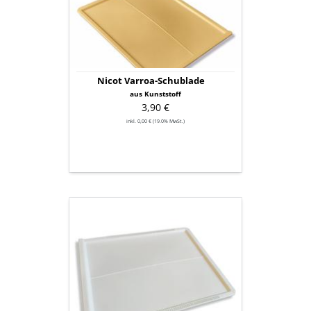
Nicot Varroa-Schublade
aus Kunststoff
3,90 €
inkl. 0,00 € (19.0% MwSt.)
Nicot
Varroa-
Schublade
zur
Überwinterung