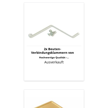
2x
Beuten-
Verbindungsklammern
von
Nicot
2x Beuten-
Verbindungsklammern von
Nicot
Hochwertige Qualität -...
Ausverkauft
Nicot
Varroa-
Schublade