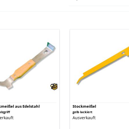
kmeißel
Stockmeißel
stahl
kmeißel aus Edelstahl
Stockmeißel
lzgriff
gelb lackiert
erkauft
Ausverkauft