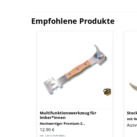
Empfohlene Produkte
Multifunktionswerkzeug
Stoc
für
aus
Imker*innen
Edel
Multifunktionswerkzeug für
Stoc
Imker*innen
mit Ho
Hochwertiger Premium-S...
Ausv
12,90 €
inkl. 1,26 € (19.0% MwSt.)