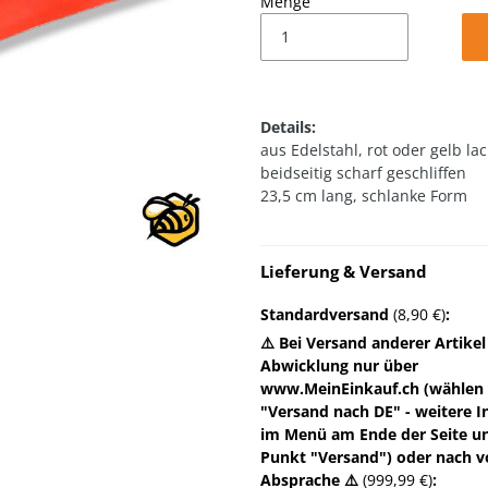
Menge
Details:
aus Edelstahl, rot oder gelb lac
beidseitig scharf geschliffen
23,5 cm lang, schlanke Form
Lieferung & Versand
Standardversand
(8,90 €)
:
⚠️ Bei Versand anderer Artikel
Abwicklung nur über
www.MeinEinkauf.ch (wählen 
"Versand nach DE" - weitere I
im Menü am Ende der Seite u
Punkt "Versand") oder nach v
Absprache ⚠️
(999,99 €)
: