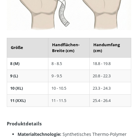
Handflächen-
Handumfang
Größe
Breite (cm)
(cm)
8 (M)
8 - 8.5
18.8 - 19.8
9 (L)
9 - 9.5
20.8 - 22.3
10 (XL)
10 - 10.5
23.3 - 24.3
11 (XXL)
11 - 11.5
25.4 - 26.4
Produktdetails
Materialtechnologie:
Synthetisches Thermo-Polymer