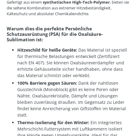
Gefertigt aus einem
synthetischen High-Tech-Polymer
, bieten sie
die seltene Kombination aus extremer Hitzebeständigkeit,
Kälteschutz und absoluter Chemikaliendichte.
Warum dies die perfekte Persönliche
Schutzausrüstung (PSA) für die Oxalsäure-
Sublimation ist:
Hitzeschild für heiße Geräte:
Das Material ist speziell
für thermische Belastungen entwickelt (Zertifiziert
nach EN 407). Sie können Oxalsäureverdampfer und
erhitzte Gehäuseteile sicher handhaben, ohne dass
das Material schmilzt oder verklebt.
100% Barriere gegen Säuren:
Dank der nahtlosen
Gusstechnik (Monoblock) gibt es keine Poren oder
Nähte. Oxalsäurekristalle, Dämpfe und Lösungen
bleiben zuverlässig draußen. Im Gegensatz zu Leder
findet keine Anreicherung von Giftstoffen im Material
statt.
Thermo-Isolierung für den Winter:
Ein integriertes
Mehrschicht-Futtersystem mit Luftkammern isoliert
Ihre Hände gegen Umgebungskälte. Ideal für das