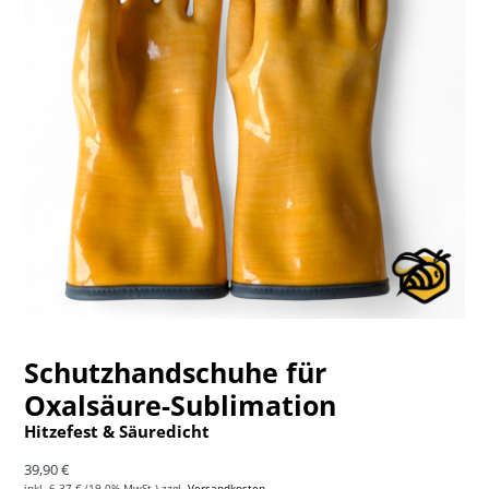
Schutzhandschuhe für
Oxalsäure-Sublimation
Hitzefest & Säuredicht
Normaler Preis
39,90 €
inkl.
6,37 €
(19.0% MwSt.) zzgl.
Versandkosten