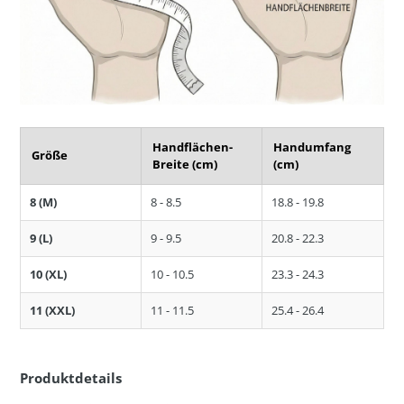
Handflächen-
Handumfang
Größe
Breite (cm)
(cm)
8 (M)
8 - 8.5
18.8 - 19.8
9 (L)
9 - 9.5
20.8 - 22.3
10 (XL)
10 - 10.5
23.3 - 24.3
11 (XXL)
11 - 11.5
25.4 - 26.4
Produktdetails