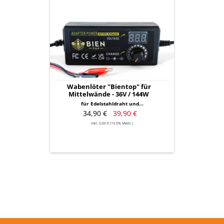
Wabenlöter
"Bientop"
für
Mittelwände
-
36V
/
144W
Wabenlöter "Bientop" für
Mittelwände - 36V / 144W
für Edelstahldraht und...
34,90 €
39,90 €
inkl. 0,00 € (19.0% MwSt.)