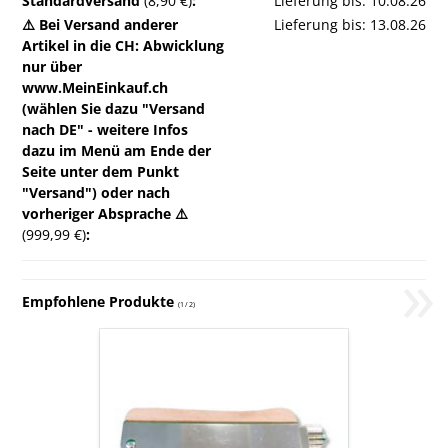
Standardversand
(8,90 €)
:
Lieferung bis: 10.08.26
⚠️ Bei Versand anderer
Lieferung bis: 13.08.26
Artikel in die CH: Abwicklung
nur über
www.MeinEinkauf.ch
(wählen Sie dazu "Versand
nach DE" - weitere Infos
dazu im Menü am Ende der
Seite unter dem Punkt
"Versand") oder nach
vorheriger Absprache ⚠️
(999,99 €)
:
»
Empfohlene Produkte
(
1
/
2
)
Wabendraht-
Spanner
aus
Edelstahl