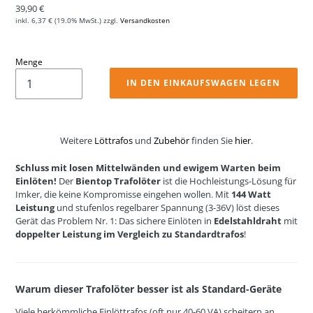
Normaler Preis
39,90 €
inkl.
6,37 €
(19.0% MwSt.) zzgl.
Versandkosten
Menge
IN DEN EINKAUFSWAGEN LEGEN
Weitere
Löttrafos
und
Zubehör
finden Sie
hier
.
Schluss mit losen Mittelwänden und ewigem Warten beim
Einlöten!
Der
Bientop Trafolöter
ist die Hochleistungs-Lösung für
Imker, die keine Kompromisse eingehen wollen. Mit
144 Watt
Leistung
und stufenlos regelbarer Spannung (3-36V) löst dieses
Gerät das Problem Nr. 1: Das sichere Einlöten in
Edelstahldraht
mit
doppelter Leistung im Vergleich zu Standardtrafos
!
Warum dieser Trafolöter besser ist als Standard-Geräte
Viele herkömmliche Einlöttrafos (oft nur 40-60 VA) scheitern an