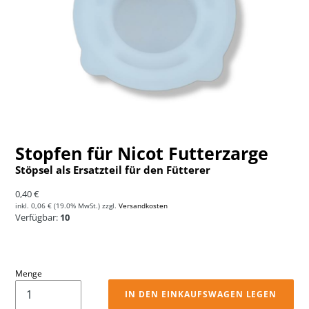
Stopfen für Nicot Futterzarge
Stöpsel als Ersatzteil für den Fütterer
Normaler Preis
0,40 €
inkl.
0,06 €
(19.0% MwSt.) zzgl.
Versandkosten
Verfügbar:
10
Menge
IN DEN EINKAUFSWAGEN LEGEN