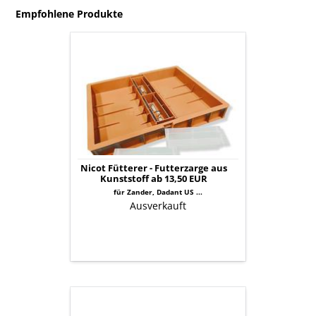
Empfohlene Produkte
Nicot
Fütterer
-
Futterzarge
aus
Kunststoff
ab
13,50
EUR
Nicot Fütterer - Futterzarge aus
Kunststoff ab 13,50 EUR
für Zander, Dadant US ...
Ausverkauft
Transparente
Abdeckung