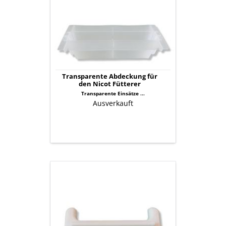
für
den
Nicot
Fütterer
Transparente Abdeckung für
den Nicot Fütterer
Transparente Einsätze ...
Ausverkauft
Steg
für
Nicot
Futterzarge