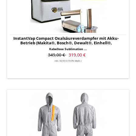
mit
Akku-
Betrieb
(Makita®,
Bosch®,
Dewalt®,
Einhell®,
InstantVap Compact Oxalsäureverdampfer mit Akku-
Metabo®,
Betrieb (Makita®, Bosch®, Dewalt®, Einhell®,
Milwaukee®,
Metabo®, Milwaukee®, Parkside®)
Kabellose Sublimation ...
Parkside®)
349,00 €
319,00 €
inkl. 50,93 € (19.0% MwSt.)
Schutzoverall
für
Oxalsäure-
Sublimation