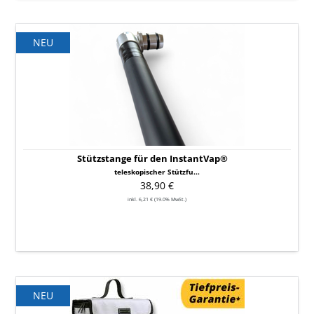
Stützstange
NEU
für
den
InstantVap®
Stützstange für den InstantVap®
teleskopischer Stützfu...
38,90 €
inkl. 6,21 € (19.0% MwSt.)
InstantVap
NEU
18V