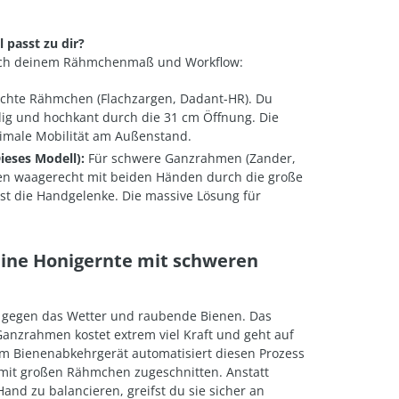
 passt zu dir?
ach deinem Rähmchenmaß und Workflow:
ichte Rähmchen (Flachzargen, Dadant-HR). Du
dig und hochkant durch die 31 cm Öffnung. Die
imale Mobilität am Außenstand.
ieses Modell):
Für schwere Ganzrahmen (Zander,
en waagerecht mit beiden Händen durch die große
t die Handgelenke. Die massive Lösung für
eine Honigernte mit schweren
uf gegen das Wetter und raubende Bienen. Das
nzrahmen kostet extrem viel Kraft und geht auf
m Bienenabkehrgerät automatisiert diesen Prozess
n mit großen Rähmchen zugeschnitten. Anstatt
nd zu balancieren, greifst du sie sicher an