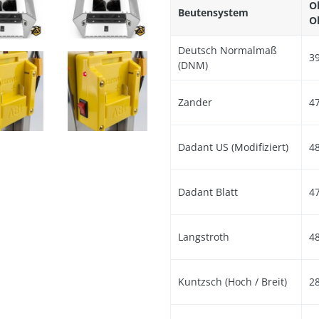
Ob
Beutensystem
O
Deutsch Normalmaß
3
(DNM)
Zander
4
Dadant US (Modifiziert)
4
Dadant Blatt
4
Langstroth
4
Kuntzsch (Hoch / Breit)
2