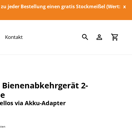
 zu jeder Bestellung einen gratis Stockmeißel (Wert:
x
Suchen
Einloggen
Einka
Kontakt
 Bienenabkehrgerät 2-
ie
ellos via Akku-Adapter
sten