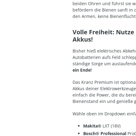
beiden Ohren und führst sie w
befördern die Bienen sanft in d
den Armen, keine Bienenfluchte
Volle Freiheit: Nutz
Akkus!
Bisher hieß elektrisches Abke
Autobatterien aufs Feld schlep
ständige Sorge um auslaufende
ein Ende!
Das Kranz Premium ist optiona
Akkus deiner Elektrowerkzeuge
einfach die Power, die du berei
Bienenstand ein und genieße gr
Wähle oben im Dropdown einfa
Makita®
LXT (18V)
Bosch® Professional
ProC