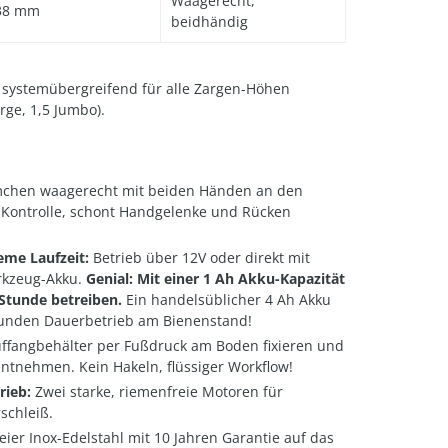
Waagerecht,
38 mm
beidhändig
lt systemübergreifend für alle Zargen-Höhen
rge, 1,5 Jumbo).
hen waagerecht mit beiden Händen an den
 Kontrolle, schont Handgelenke und Rücken
eme Laufzeit:
Betrieb über 12V oder direkt mit
kzeug-Akku.
Genial: Mit einer 1 Ah Akku-Kapazität
1 Stunde betreiben.
Ein handelsüblicher 4 Ah Akku
Stunden Dauerbetrieb am Bienenstand!
ffangbehälter per Fußdruck am Boden fixieren und
ntnehmen. Kein Hakeln, flüssiger Workflow!
rieb:
Zwei starke, riemenfreie Motoren für
schleiß.
eier Inox-Edelstahl mit 10 Jahren Garantie auf das