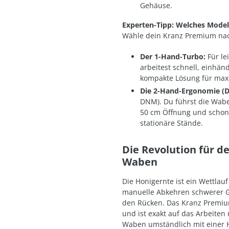
Gehäuse.
Experten-Tipp: Welches Modell
Wähle dein Kranz Premium n
Der 1-Hand-Turbo:
Für le
arbeitest schnell, einhän
kompakte Lösung für max
Die 2-Hand-Ergonomie (D
DNM). Du führst die Wab
50 cm Öffnung und schons
stationäre Stände.
Die Revolution für d
Waben
Die Honigernte ist ein Wettla
manuelle Abkehren schwerer Ga
den Rücken. Das Kranz Premiu
und ist exakt auf das Arbeite
Waben umständlich mit einer Ha