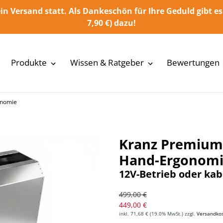
in Versand statt. Als Dankeschön für Ihre Geduld gibt es
7,90 €) dazu!
Produkte
Wissen & Ratgeber
Bewertungen
onomie
Kranz Premium
Hand-Ergonom
12V-Betrieb oder kab
Normaler Preis
499,00 €
Sonderpreis
449,00 €
inkl.
71,68 €
(19.0% MwSt.) zzgl.
Versandko