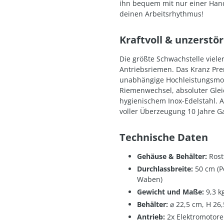
ihn bequem mit nur einer Hand
deinen Arbeitsrhythmus!
Kraftvoll & unzerstö
Die größte Schwachstelle viel
Antriebsriemen. Das Kranz Pre
unabhängige Hochleistungsmoto
Riemenwechsel, absoluter Glei
hygienischem Inox-Edelstahl. 
voller Überzeugung 10 Jahre Ga
Technische Daten
Gehäuse & Behälter:
Rostf
Durchlassbreite:
50 cm (P
Waben)
Gewicht und Maße:
9,3 kg
Behälter:
⌀ 22,5 cm, H 26,
Antrieb:
2x Elektromotoren