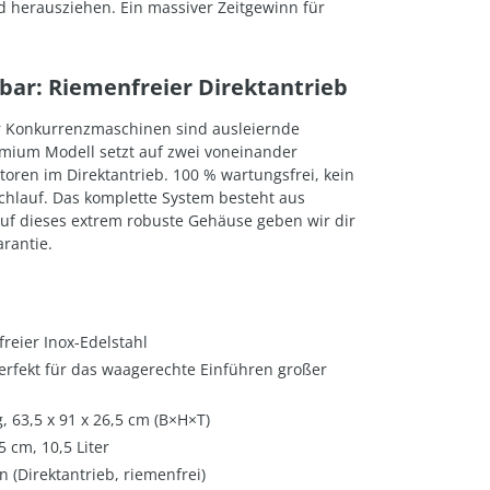
 herausziehen. Ein massiver Zeitgewinn für
rbar: Riemenfreier Direktantrieb
er Konkurrenzmaschinen sind ausleiernde
mium Modell setzt auf zwei voneinander
ren im Direktantrieb. 100 % wartungsfrei, kein
chlauf. Das komplette System besteht aus
Auf dieses extrem robuste Gehäuse geben wir dir
rantie.
reier Inox-Edelstahl
erfekt für das waagerechte Einführen großer
, 63,5 x 91 x 26,5 cm (B×H×T)
5 cm, 10,5 Liter
 (Direktantrieb, riemenfrei)