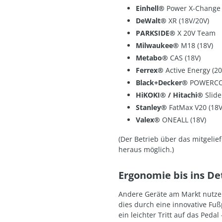
Einhell®
Power X-Change 
DeWalt®
XR (18V/20V)
PARKSIDE®
X 20V Team
Milwaukee®
M18 (18V)
Metabo®
CAS (18V)
Ferrex®
Active Energy (20
Black+Decker®
POWERCO
HiKOKI® / Hitachi®
Slide
Stanley®
FatMax V20 (18V
Valex®
ONEALL (18V)
(Der Betrieb über das mitgelief
heraus möglich.)
Ergonomie bis ins De
Andere Geräte am Markt nutz
dies durch eine innovative Fuß
ein leichter Tritt auf das Peda