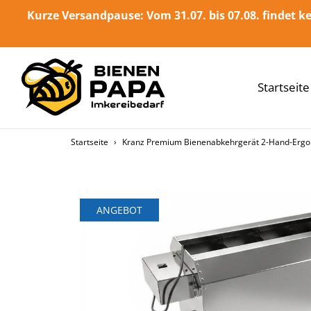
Direkt
Kurze Versandpause: Vom 31.07. bis 07.08. findet ke
zum
Inhalt
Startseite
Startseite
›
Kranz Premium Bienenabkehrgerät 2-Hand-Erg
ANGEBOT