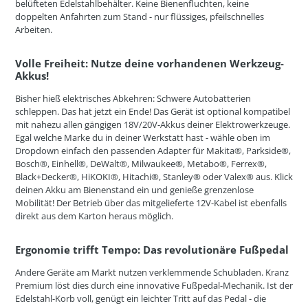
belüfteten Edelstahlbehälter. Keine Bienenfluchten, keine
doppelten Anfahrten zum Stand - nur flüssiges, pfeilschnelles
Arbeiten.
Volle Freiheit: Nutze deine vorhandenen Werkzeug-
Akkus!
Bisher hieß elektrisches Abkehren: Schwere Autobatterien
schleppen. Das hat jetzt ein Ende! Das Gerät ist optional kompatibel
mit nahezu allen gängigen 18V/20V-Akkus deiner Elektrowerkzeuge.
Egal welche Marke du in deiner Werkstatt hast - wähle oben im
Dropdown einfach den passenden Adapter für Makita®, Parkside®,
Bosch®, Einhell®, DeWalt®, Milwaukee®, Metabo®, Ferrex®,
Black+Decker®, HiKOKI®, Hitachi®, Stanley® oder Valex® aus. Klick
deinen Akku am Bienenstand ein und genieße grenzenlose
Mobilität! Der Betrieb über das mitgelieferte 12V-Kabel ist ebenfalls
direkt aus dem Karton heraus möglich.
Ergonomie trifft Tempo: Das revolutionäre Fußpedal
Andere Geräte am Markt nutzen verklemmende Schubladen. Kranz
Premium löst dies durch eine innovative Fußpedal-Mechanik. Ist der
Edelstahl-Korb voll, genügt ein leichter Tritt auf das Pedal - die