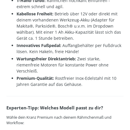
1-Hand-Turbo:
Rähmchen hochkant einführen -
extrem schnell und agil.
Kabellose Freiheit:
Betrieb über 12V oder direkt mit
deinem vorhandenen Werkzeug-Akku (Adapter für
Makita®, Parkside®, Bosch® u.v.m. im Dropdown
wählbar). Mit einer 1 Ah Akku-Kapazität lässt sich das
Gerät ca. 1 Stunde betreiben.
Innovatives Fußpedal:
Auffangbehälter per Fußdruck
lösen. Kein Hakeln, freie Hände!
Wartungsfreier Direktantrieb:
Zwei starke,
riemenfreie Motoren für konstante Power ohne
Verschleiß.
Premium-Qualität:
Rostfreier Inox-Edelstahl mit 10
Jahren Garantie auf das Gehäuse.
Experten-Tipp: Welches Modell passt zu dir?
Wähle dein Kranz Premium nach deinem Rähmchenmaß und
Workflow: