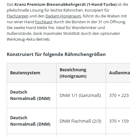
Das
Kranz Premium Bienenabkehrgerät (1-Hand-Turbo)
ist die
pfeilschnelle Lösung für leichte Rähmchen. Konzipiert für
Flachzargen
und den
Dadant-Honigraum
, führst du die Waben mit
nur einer Hand
hochkant
durch die Bürsten in der 31 cm Öffnung.
Die zweite Hand bleibt frei. Ideal für Wanderimker und
Außenstände, dank maximaler Mobilität durch den optionalen
Werkzeug-Akku-Betrieb.
Konstruiert für folgende Rähmchengrößen
Bezeichnung
Beutensystem
Außenmaß (B
(Honigraum)
Deutsch
DNM 1/1 (Ganzmaß)
370 × 223 m
Normalmaß (DNM)
Deutsch
DNM Flachmaß (2/3)
370 × 159 m
Normalmaß (DNM)