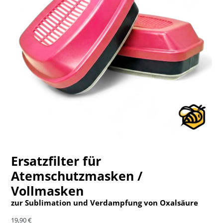
Ersatzfilter für
Atemschutzmasken /
Vollmasken
zur Sublimation und Verdampfung von Oxalsäure
Normaler Preis
19,90 €