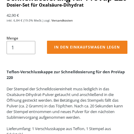
Dosier-Set für Oxalsäure-Dihydrat
Normaler Preis
42,90 €
inkl.
6,84 €
(19.0% MwSt.) zzgl.
Versandkosten
Menge
IN DEN EINKAUFSWAGEN LEGEN
Teflon-Verschlusskappe zur Schnelldosierung für den ProVap
220
Der Stempel der Schnelldosiereinheit muss lediglich in das
Oxalsäure-Dihydrat-Pulver getaucht und anschließend in die
Öffnung gesteckt werden. Bei Betätigung des Stempels fällt das
Pulver (ca. 2 Gramm) in das Töpfchen. Nach ca. 20 Sekunden kann
der Stempel entnommen und neues Pulver für den nächsten
Sublimiervorgang aufgenommen werden.
Lieferumfang: 1 Verschlusskappe aus Teflon, 1 Stempel aus