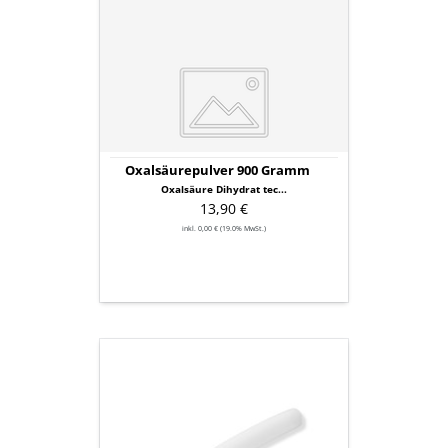
900
Gramm
Oxalsäurepulver 900 Gramm
Oxalsäure Dihydrat tec...
13,90 €
inkl. 0,00 € (19.0% MwSt.)
Röhrchen
für
ProVap
220
oder