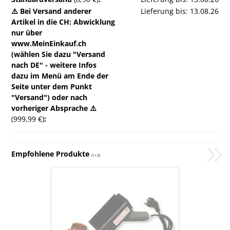
⚠️ Bei Versand anderer
Lieferung bis: 13.08.26
Artikel in die CH: Abwicklung
nur über
www.MeinEinkauf.ch
(wählen Sie dazu "Versand
nach DE" - weitere Infos
dazu im Menü am Ende der
Seite unter dem Punkt
"Versand") oder nach
vorheriger Absprache ⚠️
(999,99 €)
:
»
Empfohlene Produkte
(
1
/
2
)
ProVap
220
Oxalsäureverdampfer