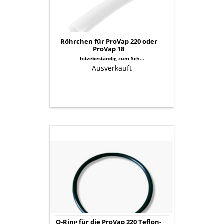
ProVap
18
Röhrchen für ProVap 220 oder
ProVap 18
hitzebeständig zum Sch...
Ausverkauft
O-
Ring
für
die
ProVap
220
Teflon-
Verschlusskappe
O-Ring für die ProVap 220 Teflon-