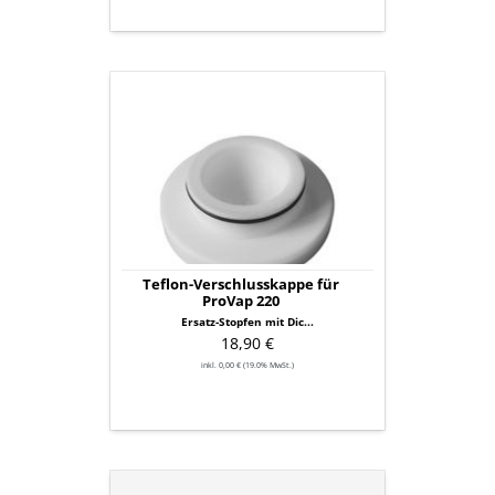
Teflon-
Verschlusskappe
für
ProVap
220
Teflon-Verschlusskappe für
ProVap 220
Ersatz-Stopfen mit Dic...
18,90 €
inkl. 0,00 € (19.0% MwSt.)
Oxalsäurepulver