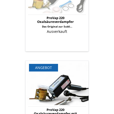
ProVap 220
Oxalsäureverdampfer
Das Original zur Subli...
Ausverkauft
ProVap
ANGEBOT
220
Oxalsäureverdampfer
mit
Schnelldosierung
ProVap 220
Oxalsäureverdampfer mit