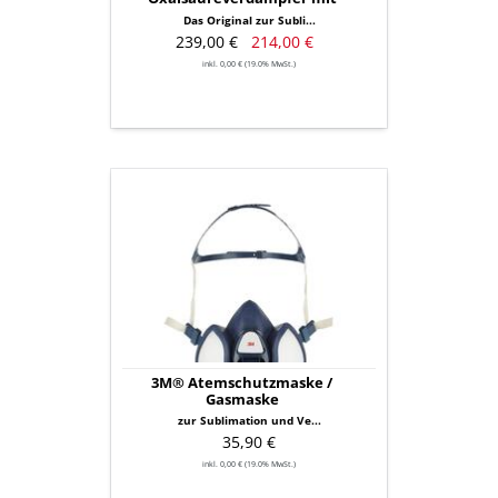
Schnelldosierung
Das Original zur Subli...
239,00 €
214,00 €
inkl. 0,00 € (19.0% MwSt.)
3M®
Atemschutzmaske
/
Gasmaske
3M® Atemschutzmaske /
Gasmaske
zur Sublimation und Ve...
35,90 €
inkl. 0,00 € (19.0% MwSt.)