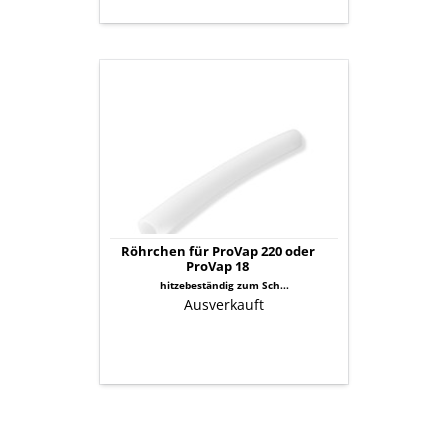
Röhrchen
für
ProVap
220
oder
ProVap
18
Röhrchen für ProVap 220 oder
ProVap 18
hitzebeständig zum Sch...
Ausverkauft