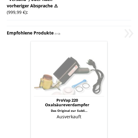
vorheriger Absprache ⚠️
(999,99 €)
:
»
Empfohlene Produkte
(
1
/
2
)
ProVap
220
Oxalsäureverdampfer
ProVap 220
Oxalsäureverdampfer
Das Original zur Subli...
Ausverkauft