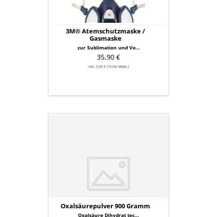
3M® Atemschutzmaske /
Gasmaske
zur Sublimation und Ve...
35,90 €
inkl. 0,00 € (19.0% MwSt.)
Oxalsäurepulver
900
Gramm
Oxalsäurepulver 900 Gramm
Oxalsäure Dihydrat tec...