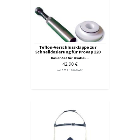
zur
Schnelldosierung
für
ProVap
220
Teflon-Verschlussklappe zur
Schnelldosierung für ProVap 220
Dosier-Set für Oxalsäu...
42,90 €
inkl. 0,00 € (19.0% MwSt.)
3M®
Atemschutzmaske
/
Gasmaske