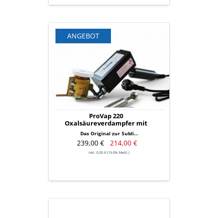
ProVap
ANGEBOT
220
Oxalsäureverdampfer
mit
Schnelldosierung
ProVap 220
Oxalsäureverdampfer mit
Schnelldosierung
Das Original zur Subli...
239,00 €
214,00 €
inkl. 0,00 € (19.0% MwSt.)
Teflon-
Verschlussklappe