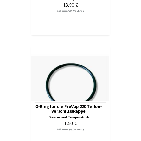
13,90 €
inkl. 0,00 € (19.0% MwSt.)
O-
Ring
für
die
ProVap
220
Teflon-
Verschlusskappe
O-Ring für die ProVap 220 Teflon-
Verschlusskappe
Säure- und Temperaturb...
1,50 €
inkl. 0,00 € (19.0% MwSt.)