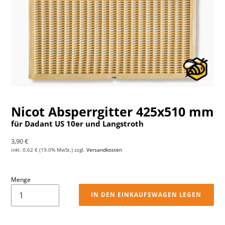
Nicot Absperrgitter 425x510 mm
für Dadant US 10er und Langstroth
Normaler Preis
3,90 €
inkl.
0,62 €
(19.0% MwSt.) zzgl.
Versandkosten
Menge
IN DEN EINKAUFSWAGEN LEGEN